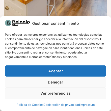
Gestionar consentimiento
Para ofrecer las mejores experiencias, utilizamos tecnologías como las
Centro, Málaga
cookies para almacenar y/o acceder a la información del dispositivo. El
consentimiento de estas tecnologías nos permitirá procesar datos como
Apartamento Vacacional en el Centro de Málaga muy
el comportamiento de navegación o las identificaciones únicas en este
luminoso y con aire acondicionado. Cerca de la playa.
sitio. No consentir o retirar el consentimiento, puede afectar
negativamente a ciertas características y funciones.
Cocina Equipada
Aceptar
Denegar
Ver preferencias
RESERVA AHORA
Política de Cookies
Declaración de privacidad
Impressum