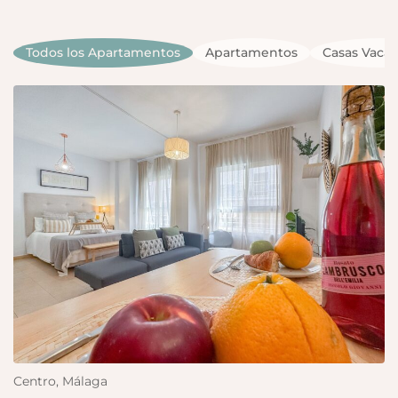
Todos los Apartamentos
Apartamentos
Casas Vacac
Centro, Málaga