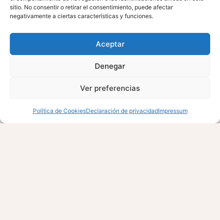
sitio. No consentir o retirar el consentimiento, puede afectar
Piscina privada de agua salada disponible todo el año.
negativamente a ciertas características y funciones.
A pocos minutos de la playa y zonas de ocio.
Aceptar
Cocina privada totalmente equipada.
Denegar
Servicio de traslado, taxi y experiencias turísticas
disponibles de pago.
Ver preferencias
Una ubicación especialmente valorada por grupos y
RESERVA AHORA
Política de Cookies
Declaración de privacidad
Impressum
familias 👨‍👩‍👧‍👦