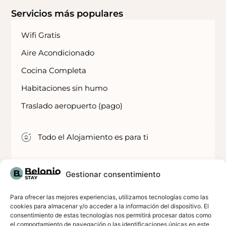
Servicios más populares
Wifi Gratis
Aire Acondicionado
Cocina Completa
Habitaciones sin humo
Traslado aeropuerto (pago)
Todo el Alojamiento es para ti
Horario de Entrada: 15:00H a 22:30H
Gestionar consentimiento
Para ofrecer las mejores experiencias, utilizamos tecnologías como las
Sobre el alojamiento
cookies para almacenar y/o acceder a la información del dispositivo. El
Villa privada en zona residencial tranquila de
consentimiento de estas tecnologías nos permitirá procesar datos como
Torremolinos.
el comportamiento de navegación o las identificaciones únicas en este