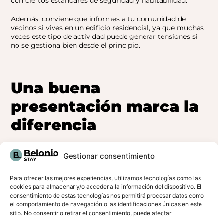
con ciertos estándares de seguridad y habitabilidad.
Además, conviene que informes a tu comunidad de
vecinos si vives en un edificio residencial, ya que muchas
veces este tipo de actividad puede generar tensiones si
no se gestiona bien desde el principio.
Una buena
presentación marca la
diferencia
Una vez tengas los permisos en regla, llega el momento
Gestionar consentimiento
de preparar el alojamiento. La decoración, la limpieza y
los detalles que aportes marcarán la experiencia del
huésped. No se trata únicamente de tener una cama
Para ofrecer las mejores experiencias, utilizamos tecnologías como las
cómoda o una cocina funcional, sino de ofrecer un
cookies para almacenar y/o acceder a la información del dispositivo. El
espacio acogedor, bien iluminado y con un estilo propio.
consentimiento de estas tecnologías nos permitirá procesar datos como
el comportamiento de navegación o las identificaciones únicas en este
Un ambiente cuidado comunica profesionalidad, y esto
sitio. No consentir o retirar el consentimiento, puede afectar